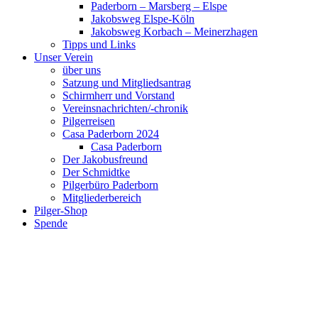
Paderborn – Marsberg – Elspe
Jakobsweg Elspe-Köln
Jakobsweg Korbach – Meinerzhagen
Tipps und Links
Unser Verein
über uns
Satzung und Mitgliedsantrag
Schirmherr und Vorstand
Vereinsnachrichten/-chronik
Pilgerreisen
Casa Paderborn 2024
Casa Paderborn
Der Jakobusfreund
Der Schmidtke
Pilgerbüro Paderborn
Mitgliederbereich
Pilger-Shop
Spende