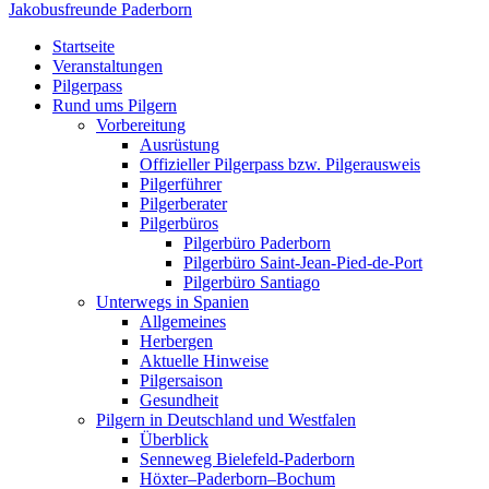
Jakobusfreunde
Paderborn
Zum Inhalt springen
Startseite
Veranstaltungen
Veranstaltungen
Pilgerpass
Rund ums Pilgern
Vorbereitung
Ausrüstung
Offizieller Pilgerpass bzw. Pilgerausweis
Pilgerführer
Pilgerberater
Pilgerbüros
10 Veranstaltungen gefunden.
Pilgerbüro Paderborn
Pilgerbüro Saint-Jean-Pied-de-Port
Pilgerbüro Santiago
Unterwegs in Spanien
Allgemeines
Herbergen
Aktuelle Hinweise
Pilgersaison
Gesundheit
Pilgern in Deutschland und Westfalen
Überblick
Senneweg Bielefeld-Paderborn
Höxter–Paderborn–Bochum