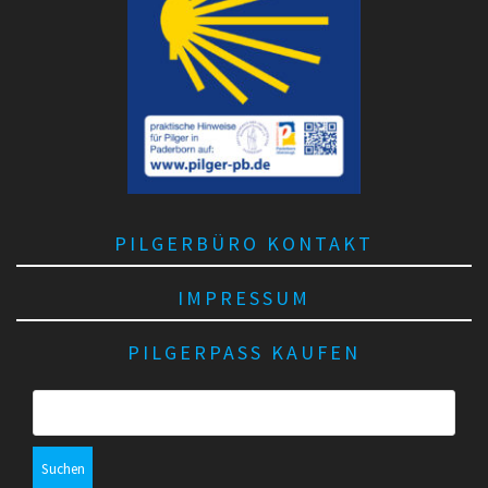
PILGERBÜRO KONTAKT
IMPRESSUM
PILGERPASS KAUFEN
S
u
c
h