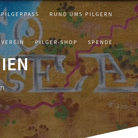
PILGERPASS
RUND UMS PILGERN
 VEREIN
PILGER-SHOP
SPENDE
IEN
rn