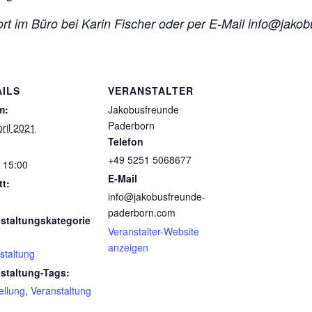
ort im Büro bei Karin Fischer
oder per E-Mail info@jako
AILS
VERANSTALTER
m:
Jakobusfreunde
Paderborn
pril 2021
Telefon
+49 5251 5068677
- 15:00
E-Mail
tt:
info@jakobusfreunde-
paderborn.com
staltungskategorie
Veranstalter-Website
anzeigen
staltung
staltung-Tags:
ellung
,
Veranstaltung