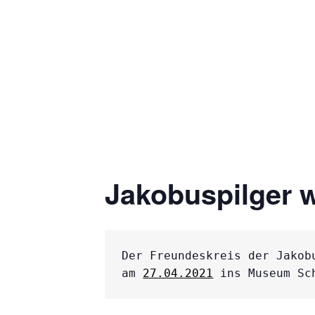
Diese Veranstaltung hat bereits stattge
WEGE IN DEN H
€38
24. April 2021 /7:00
-
15:00
Jakobuspilger 
Der Freundeskreis der Jakob
am 
27.04.2021
 ins Museum Sc