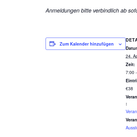
Anmeldungen bitte verbindlich ab sof
DET
Zum Kalender hinzufügen
Datu
24. A
Zeit:
7:00 
Eintri
€38
Veran
:
Veran
Veran
Ausst