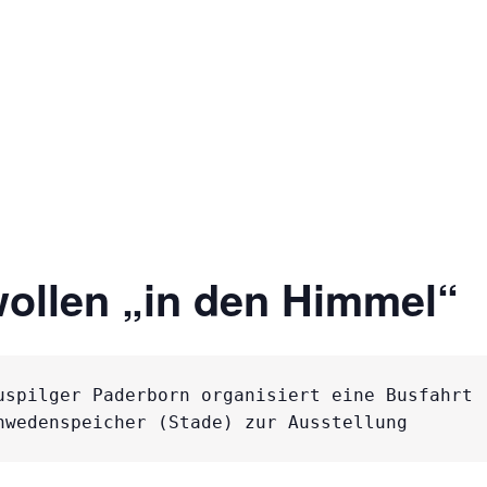
funden.
IMMEL – Fahrt nach 
wollen „in den Himmel“
uspilger Paderborn organisiert eine Busfahrt 

hwedenspeicher (Stade) zur Ausstellung