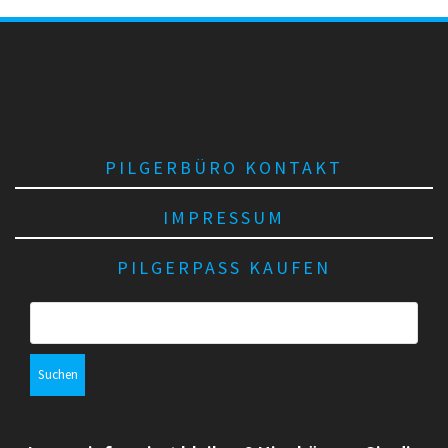
PILGERBÜRO KONTAKT
IMPRESSUM
PILGERPASS KAUFEN
S
u
c
h
e
n