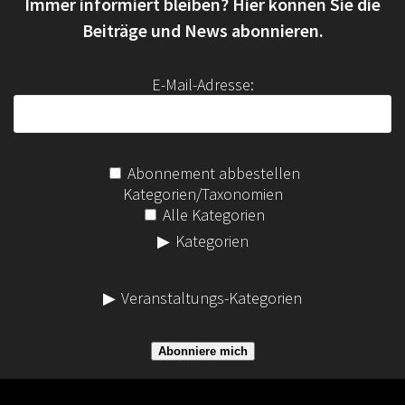
Immer informiert bleiben? Hier können Sie die
n
a
Beiträge und News abonnieren.
c
h
E-Mail-Adresse:
:
Abonnement abbestellen
Kategorien/Taxonomien
Alle Kategorien
Kategorien
Veranstaltungs-Kategorien
Abonniere mich