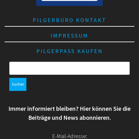
PILGERBÜRO KONTAKT
IMPRESSUM
PILGERPASS KAUFEN
S
u
c
h
e
n
Immer informiert bleiben? Hier können Sie die
n
a
Beiträge und News abonnieren.
c
h
E-Mail-Adresse:
: