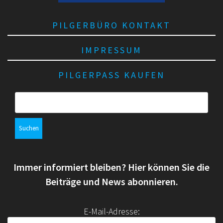
PILGERBÜRO KONTAKT
IMPRESSUM
PILGERPASS KAUFEN
S
u
c
h
e
n
Immer informiert bleiben? Hier können Sie die
n
a
Beiträge und News abonnieren.
c
h
E-Mail-Adresse:
: