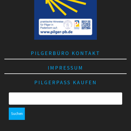
PILGERBÜRO KONTAKT
IMPRESSUM
PILGERPASS KAUFEN
S
u
c
h
e
n