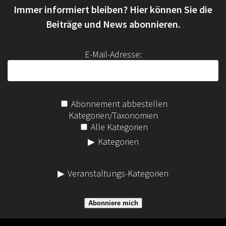
Immer informiert bleiben? Hier können Sie die
n
a
Beiträge und News abonnieren.
c
h
E-Mail-Adresse:
:
Abonnement abbestellen
Kategorien/Taxonomien
Alle Kategorien
Kategorien
Veranstaltungs-Kategorien
Abonniere mich