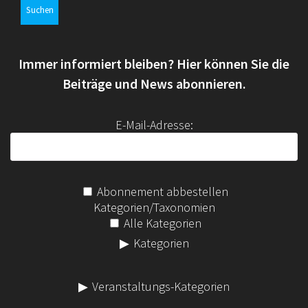
h
e
n
Immer informiert bleiben? Hier können Sie die
n
a
Beiträge und News abonnieren.
c
h
E-Mail-Adresse:
:
Abonnement abbestellen
Kategorien/Taxonomien
Alle Kategorien
Kategorien
Veranstaltungs-Kategorien