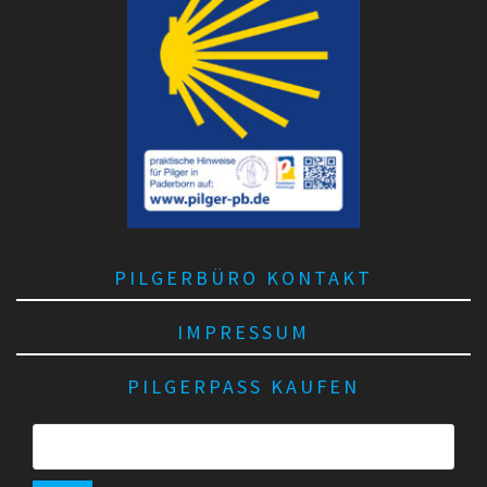
PILGERBÜRO KONTAKT
IMPRESSUM
PILGERPASS KAUFEN
S
u
c