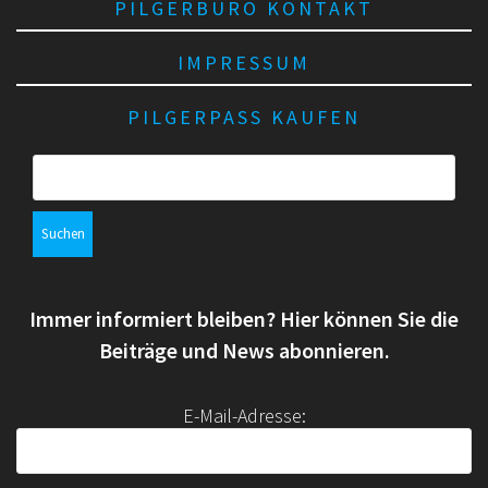
PILGERBÜRO KONTAKT
IMPRESSUM
PILGERPASS KAUFEN
S
u
c
h
e
n
Immer informiert bleiben? Hier können Sie die
n
a
Beiträge und News abonnieren.
c
h
E-Mail-Adresse:
: