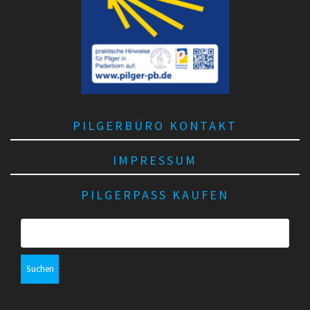
PILGERBÜRO KONTAKT
IMPRESSUM
PILGERPASS KAUFEN
S
u
c
h
e
n