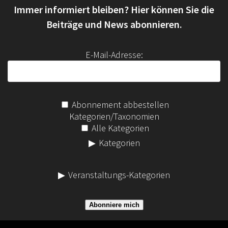
Immer informiert bleiben? Hier können Sie die
n
a
Beiträge und News abonnieren.
c
h
E-Mail-Adresse:
:
Abonnement abbestellen
Kategorien/Taxonomien
Alle Kategorien
Kategorien
Veranstaltungs-Kategorien
Abonniere mich