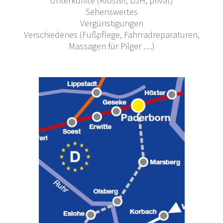
Unterkünfte (Klöster, DJH, privat)
Sehenswertes
Vergünstigungen
Verschiedenes (Fußpflege, Fahrradreparaturen,
Massagen für Pilger …)