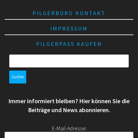
PILGERBÜRO KONTAKT
IMPRESSUM
PILGERPASS KAUFEN
S
u
c
h
e
n
Immer informiert bleiben? Hier können Sie die
n
a
Beiträge und News abonnieren.
c
h
E-Mail-Adresse:
: