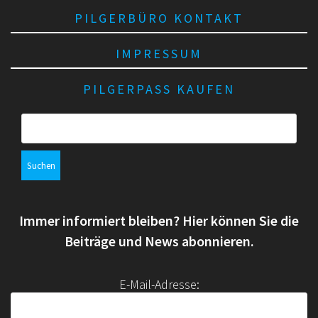
PILGERBÜRO KONTAKT
IMPRESSUM
PILGERPASS KAUFEN
S
u
c
h
e
n
Immer informiert bleiben? Hier können Sie die
n
a
Beiträge und News abonnieren.
c
h
E-Mail-Adresse:
: