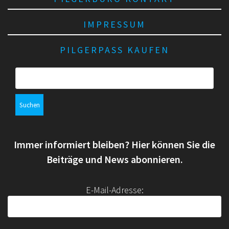
IMPRESSUM
PILGERPASS KAUFEN
S
u
c
h
e
n
Immer informiert bleiben? Hier können Sie die
n
a
Beiträge und News abonnieren.
c
h
E-Mail-Adresse:
: