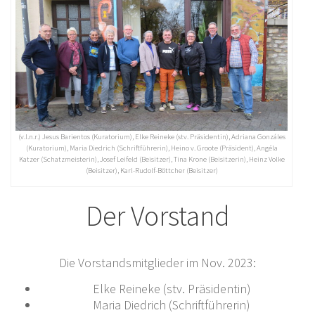
(v.l.n.r.) Jesus Barientos (Kuratorium), Elke Reineke (stv. Präsidentin), Adriana Gonzáles
(Kuratorium), Maria Diedrich (Schriftführerin), Heino v. Groote (Präsident), Angéla
Katzer (Schatzmeisterin), Josef Leifeld (Beisitzer), Tina Krone (Beisitzerin), Heinz Volke
(Beisitzer), Karl-Rudolf-Böttcher (Beisitzer)
Der Vorstand
Die Vorstandsmitglieder im Nov. 2023:
Elke Reineke (stv. Präsidentin)
Maria Diedrich (Schriftführerin)