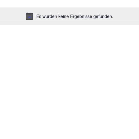
Es wurden keine Ergebnisse gefunden.
H
i
n
w
e
i
s