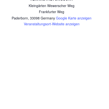
Kleingärten Wewerscher Weg
Frankfurter Weg
Paderborn
,
33098
Germany
Google Karte anzeigen
Veranstaltungsort-Website anzeigen
Pilgerreise Via de la Plata 04.2026
Karfreitagspilgern am 03.04.
PILGERBÜRO KONTAKT