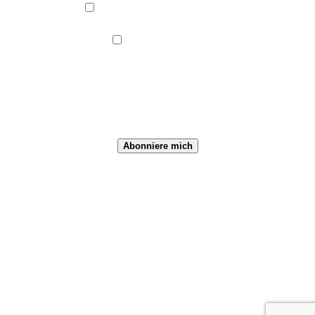
Abonnement abbestellen
Kategorien/Taxonomien
Alle Kategorien
Kategorien
Veranstaltungs-Kategorien
Abonniere mich
Jakobusfreunde
Paderborn
© 2026 Jakobusfreunde Paderborn. WordPress mit
dem Theme
OnePage Express
.