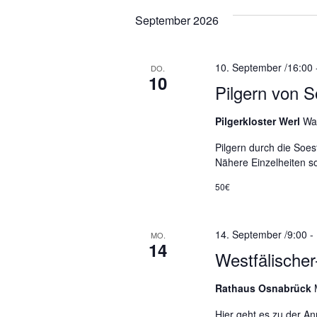
n
n
n
September 2026
.
g
g
S
u
10. September /16:00
c
DO.
e
e
10
h
Pilgern von 
e
n
n
n
Pilgerkloster Werl
Wa
a
Pilgern durch die Soes
S
c
Nähere Einzelheiten so
h
V
u
50€
e
r
c
a
14. September /9:00
-
MO.
14
n
Westfälische
h
s
t
Rathaus Osnabrück
a
e
l
Hier geht es zu der An