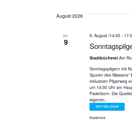
D
c
a
a
a
h
t
August 2026
l
u
n
n
ü
m
s
w
9. August /14:00
-
17:
SO.
s
s
s
9
ä
Sonntagspilg
e
h
l
t
t
l
Stadtbücherei
Am Rot
w
e
o
n
a
Sonntagspilgern mit No
a
r
Spuren des Wassers“ E
.
t
inklusiven Pilgerweg e
l
l
e
um 14:00 Uhr am Haup
i
Paderborn. Die Quelle
eigenen…
t
n
t
g
WEITERLESEN
e
u
u
Kostenlos
b
e