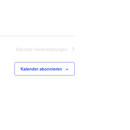
N
a
v
i
Nächste
Veranstaltungen
g
a
Kalender abonnieren
t
i
o
n