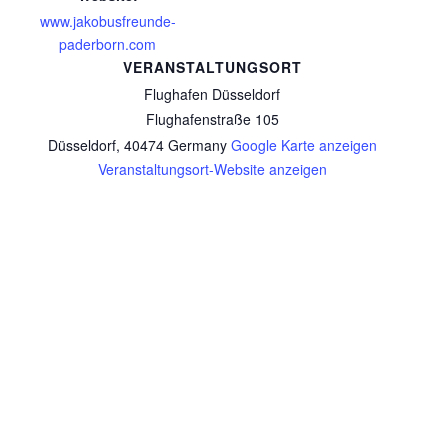
www.jakobusfreunde-
paderborn.com
VERANSTALTUNGSORT
Flughafen Düsseldorf
Flughafenstraße 105
Düsseldorf
,
40474
Germany
Google Karte anzeigen
Veranstaltungsort-Website anzeigen
Emmausgang am Ostermontag
Sonntagspilgern am 19. April