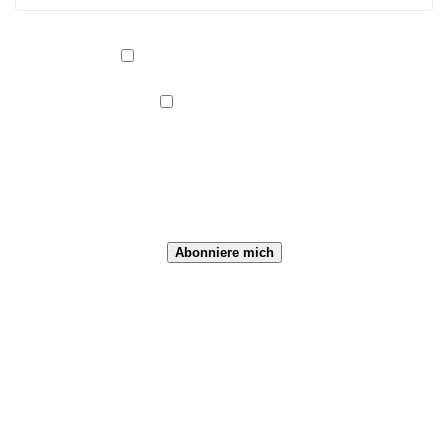
Abonnement abbestellen
Kategorien/Taxonomien
Alle Kategorien
Kategorien
Veranstaltungs-Kategorien
Abonniere mich
Jakobusfreunde
Paderborn
© 2026 Jakobusfreunde Paderborn. WordPress mit