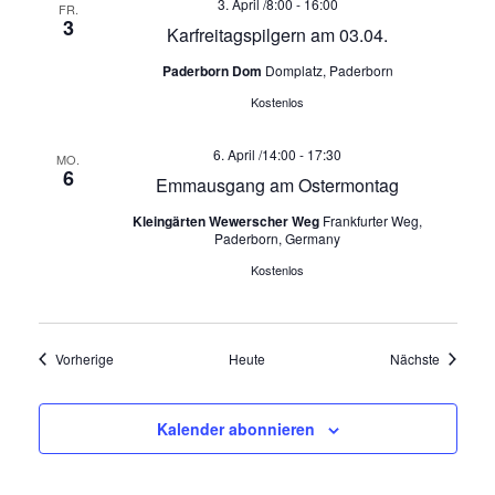
3. April /8:00
-
16:00
FR.
e
3
Karfreitagspilgern am 03.04.
n
Paderborn Dom
Domplatz, Paderborn
Kostenlos
,
6. April /14:00
-
17:30
MO.
N
6
Emmausgang am Ostermontag
a
Kleingärten Wewerscher Weg
Frankfurter Weg,
Paderborn, Germany
v
Kostenlos
i
g
Veranstaltungen
Veransta
Vorherige
Heute
Nächste
a
Kalender abonnieren
t