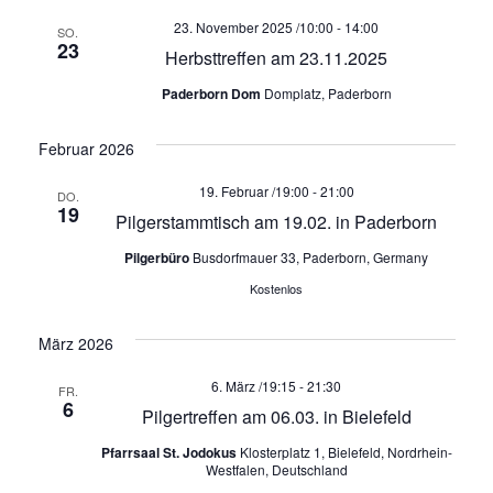
T
A
t
23. November 2025 /10:00
-
14:00
SO.
n
23
Herbsttreffen am 23.11.2025
u
A
s
Paderborn Dom
Domplatz, Paderborn
i
n
L
c
Februar 2026
g
h
19. Februar /19:00
-
21:00
t
DO.
T
e
19
Pilgerstammtisch am 19.02. in Paderborn
e
n
Pilgerbüro
Busdorfmauer 33, Paderborn, Germany
n
U
Kostenlos
-
S
N
N
März 2026
u
a
6. März /19:15
-
21:30
v
c
FR.
G
6
Pilgertreffen am 06.03. in Bielefeld
i
h
g
Pfarrsaal St. Jodokus
Klosterplatz 1, Bielefeld, Nordrhein-
Westfalen, Deutschland
a