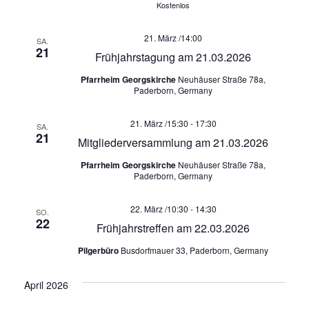
E
e
Kostenlos
t
u
N
i
21. März /14:00
SA.
21
o
n
Frühjahrstagung am 21.03.2026
n
Pfarrheim Georgskirche
Neuhäuser Straße 78a,
d
Paderborn, Germany
A
21. März /15:30
-
17:30
SA.
21
Mitgliederversammlung am 21.03.2026
n
Pfarrheim Georgskirche
Neuhäuser Straße 78a,
s
Paderborn, Germany
i
22. März /10:30
-
14:30
SO.
22
Frühjahrstreffen am 22.03.2026
c
Pilgerbüro
Busdorfmauer 33, Paderborn, Germany
h
April 2026
t