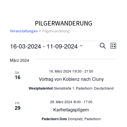
PILGERWANDERUNG
Veranstaltungen
Pilgerwanderung
V
V
V
16-03-2024
 - 
11-09-2024
S
L
u
e
D
i
e
e
c
a
s
März 2024
r
h
t
t
r
r
e
a
e
16. März 2024 /19:30
-
21:00
u
SA.
16
n
Vortrag von Koblenz nach Cluny
a
m
a
s
w
Westphalenhof
Giersstraße 1, Paderborn, Deutschland
n
n
ä
t
h
a
29. März 2024 /8:00
-
17:00
s
FR.
s
l
29
Karfreitagspilgern
l
e
t
t
t
n
Paderborn Dom
Domplatz, Paderborn
.