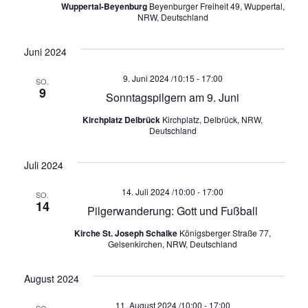
c
Wuppertal-Beyenburg
Beyenburger Freiheit 49, Wuppertal,
i
NRW, Deutschland
h
g
a
e
Juni 2024
t
9. Juni 2024 /10:15
-
17:00
u
SO.
i
9
Sonntagspilgern am 9. Juni
o
n
Kirchplatz Delbrück
Kirchplatz, Delbrück, NRW,
n
Deutschland
d
Juli 2024
A
14. Juli 2024 /10:00
-
17:00
SO.
n
14
Pilgerwanderung: Gott und Fußball
s
Kirche St. Joseph Schalke
Königsberger Straße 77,
Gelsenkirchen, NRW, Deutschland
i
August 2024
c
11. August 2024 /10:00
-
17:00
SO.