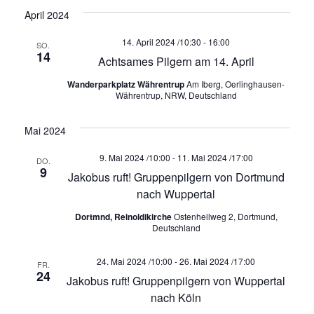
u
a
a
April 2024
n
l
l
g
14. April 2024 /10:30
-
16:00
SO.
14
A
Achtsames Pilgern am 14. April
t
t
n
Wanderparkplatz Währentrup
Am Iberg, Oerlinghausen-
u
u
Währentrup, NRW, Deutschland
s
i
n
n
Mai 2024
c
g
g
9. Mai 2024 /10:00
-
11. Mai 2024 /17:00
h
DO.
9
Jakobus ruft! Gruppenpilgern von Dortmund
t
e
e
nach Wuppertal
e
n
n
Dortmnd, Reinoldikirche
Ostenhellweg 2, Dortmund,
n
Deutschland
-
S
N
24. Mai 2024 /10:00
-
26. Mai 2024 /17:00
FR.
24
u
Jakobus ruft! Gruppenpilgern von Wuppertal
a
nach Köln
v