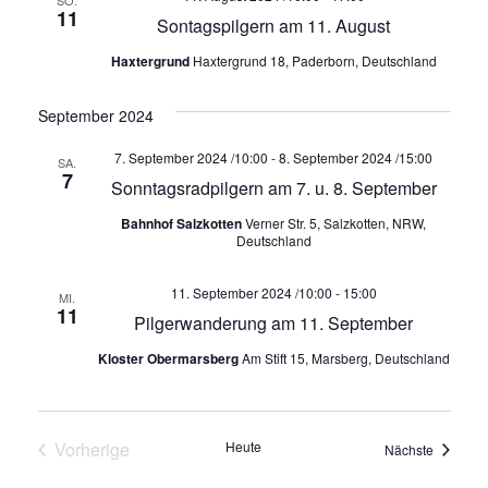
h
11
Sontagspilgern am 11. August
t
Haxtergrund
Haxtergrund 18, Paderborn, Deutschland
e
September 2024
n
7. September 2024 /10:00
-
8. September 2024 /15:00
SA.
7
Sonntagsradpilgern am 7. u. 8. September
,
Bahnhof Salzkotten
Verner Str. 5, Salzkotten, NRW,
Deutschland
N
11. September 2024 /10:00
-
15:00
a
MI.
11
Pilgerwanderung am 11. September
v
Kloster Obermarsberg
Am Stift 15, Marsberg, Deutschland
i
g
Vorherige
Heute
Veransta
Nächste
Veranstaltungen