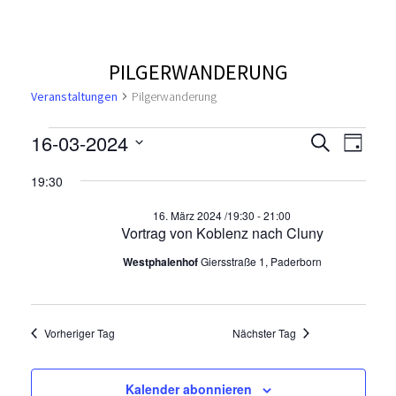
PILGERWANDERUNG
Veranstaltungen
Pilgerwanderung
V
V
V
16-03-2024
S
T
u
e
D
a
e
e
c
19:30
a
g
r
h
t
r
r
e
a
16. März 2024 /19:30
-
21:00
u
Vortrag von Koblenz nach Cluny
n
a
m
a
Westphalenhof
Giersstraße 1, Paderborn
s
w
n
n
ä
t
h
a
s
s
l
Vorheriger Tag
Nächster Tag
l
e
t
t
t
n
Kalender abonnieren
.