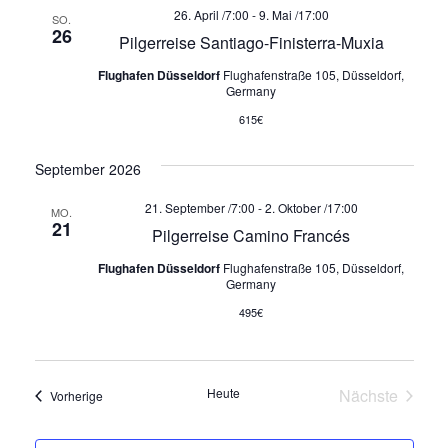
h
26. April /7:00
-
9. Mai /17:00
SO.
26
Pilgerreise Santiago-Finisterra-Muxia
t
Flughafen Düsseldorf
Flughafenstraße 105, Düsseldorf,
Germany
e
615€
n
September 2026
,
21. September /7:00
-
2. Oktober /17:00
MO.
21
N
Pilgerreise Camino Francés
Flughafen Düsseldorf
Flughafenstraße 105, Düsseldorf,
a
Germany
v
495€
i
Heute
Nächste
Veranstaltungen
Vorherige
g
Veranstalt