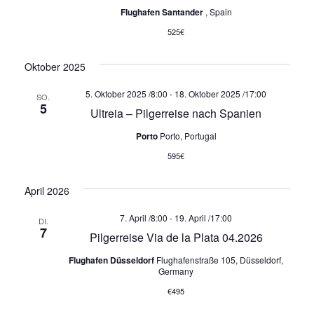
c
i
Flughafen Santander
, Spain
h
g
525€
a
e
Oktober 2025
t
u
i
5. Oktober 2025 /8:00
-
18. Oktober 2025 /17:00
SO.
5
o
n
Ultreia – Pilgerreise nach Spanien
n
Porto
Porto, Portugal
d
595€
A
April 2026
n
7. April /8:00
-
19. April /17:00
DI.
7
s
Pilgerreise Via de la Plata 04.2026
Flughafen Düsseldorf
Flughafenstraße 105, Düsseldorf,
i
Germany
€495
c