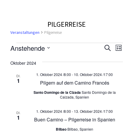
PILGERREISE
Veranstaltungen
Pilgerreise
V
V
V
Anstehende
S
L
u
e
D
i
e
e
c
a
s
Oktober 2024
r
h
t
t
r
r
e
a
e
1. Oktober 2024 /8:00
-
10. Oktober 2024 /17:00
u
DI.
1
n
Pilgern auf dem Camino Francés
a
m
a
s
w
Santo Domingo de la Clzada
Santo Domingo de la
n
n
ä
Calzada, Spanien
t
h
a
s
s
l
1. Oktober 2024 /8:00
-
13. Oktober 2024 /17:00
DI.
l
1
e
Buen Camino – Pilgerreise in Spanien
t
t
t
n
Bilbao
Bilbao, Spanien
.