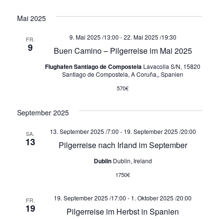
u
a
a
n
Mai 2025
l
l
g
9. Mai 2025 /13:00
-
22. Mai 2025 /19:30
FR.
A
t
t
9
Buen Camino – Pilgerreise im Mai 2025
n
u
u
Flughafen Santiago de Compostela
Lavacolla S/N, 15820
s
Santiago de Compostela, A Coruña,, Spanien
i
n
n
570€
c
g
g
h
September 2025
t
e
e
13. September 2025 /7:00
-
19. September 2025 /20:00
SA.
e
13
Pilgerreise nach Irland im September
n
n
n
Dublin
Dublin, Ireland
-
S
1750€
N
u
a
19. September 2025 /17:00
-
1. Oktober 2025 /20:00
FR.
19
Pilgerreise im Herbst in Spanien
v