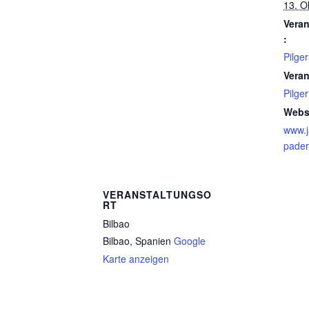
13. O
Veran
:
Pilger
Veran
Pilger
Webs
www.j
pade
VERANSTALTUNGSO
RT
Bilbao
Bilbao
,
Spanien
Google
Karte anzeigen