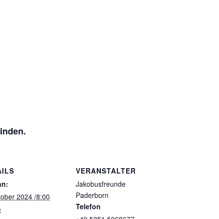
funden.
Pilgerreise in Spanie
 /17:00
finden.
AILS
VERANSTALTER
nn:
Jakobusfreunde
Paderborn
tober 2024 /8:00
Telefon
:
+49 5251 5068677