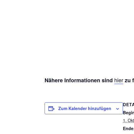
Diese Veranstaltung hat bereits stattge
Buen Camino – 
1. Oktober 2024 /8:00
-
13. Oktober 2024
hier
Nähere Informationen sind
zu 
DET
Zum Kalender hinzufügen
Begi
1. Ok
Ende