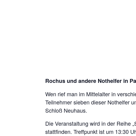
Diese Veranstaltung hat bereits stattge
Pilgerwanderu
KOSTENLO
10. Mai 2025 /13:30
-
18:00
Rochus und andere Nothelfer in P
Wen rief man im Mittelalter in versc
Teilnehmer sieben dieser Nothelfer u
Schloß Neuhaus.
Die Veranstaltung wird in der Reihe
stattfinden. Treffpunkt ist um 13:30