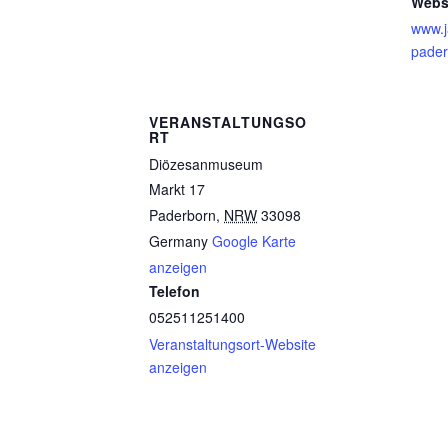
Webs
www.j
pade
VERANSTALTUNGSO
RT
Diözesanmuseum
Markt 17
Paderborn
,
NRW
33098
Germany
Google Karte
anzeigen
Telefon
052511251400
Veranstaltungsort-Website
anzeigen