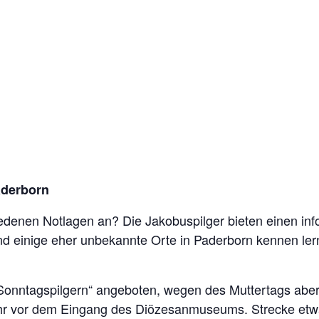
funden.
ng zum Rochus am 10.
S
aderborn
hiedenen Notlagen an? Die Jakobuspilger bieten einen in
nd einige eher unbekannte Orte in Paderborn kennen lerne
 „Sonntagspilgern“ angeboten, wegen des Muttertags abe
 Uhr vor dem Eingang des Diözesanmuseums. Strecke etwa