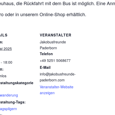
uhaus, die Rückfahrt mit dem Bus ist möglich. Eine Anmel
ro oder in unserem Online-Shop erhältlich.
AILS
VERANSTALTER
m:
Jakobusfreunde
Paderborn
ai 2025
Telefon
+49 5251 5068677
 - 18:00
E-Mail
tt:
info@jakobusfreunde-
nlos
paderborn.com
staltungskategorie
Veranstalter-Website
anzeigen
rwanderung
staltung-Tags:
agspilgern