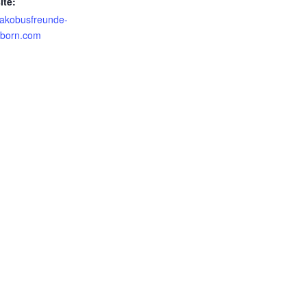
ite:
akobusfreunde-
rborn.com