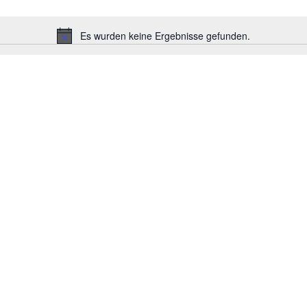
Es wurden keine Ergebnisse gefunden.
H
i
n
w
e
i
s