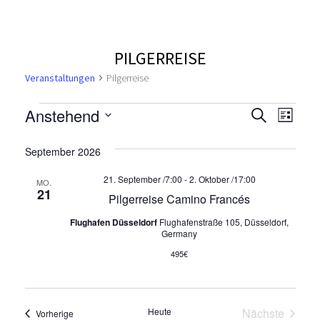
PILGERREISE
Veranstaltungen
Pilgerreise
V
V
V
Anstehend
S
L
u
e
D
i
e
e
c
a
s
September 2026
r
h
t
t
r
r
e
a
e
21. September /7:00
-
2. Oktober /17:00
u
MO.
21
n
Pilgerreise Camino Francés
a
m
a
s
w
Flughafen Düsseldorf
Flughafenstraße 105, Düsseldorf,
n
n
ä
Germany
t
h
495€
a
s
s
l
l
e
t
t
t
n
Heute
Nächste
Veranstaltungen
Vorherige
.