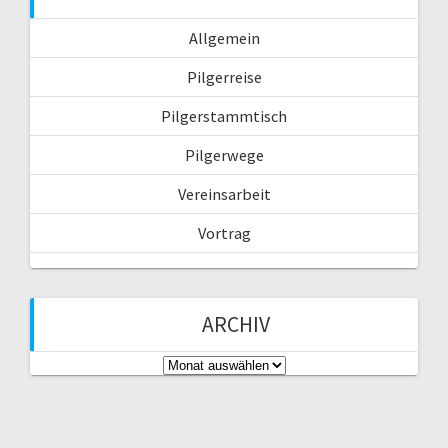
c
v
Allgemein
h
i
:
Pilgerreise
g
Pilgerstammtisch
a
Pilgerwege
Vereinsarbeit
t
Vortrag
i
o
ARCHIV
n
A
r
c
h