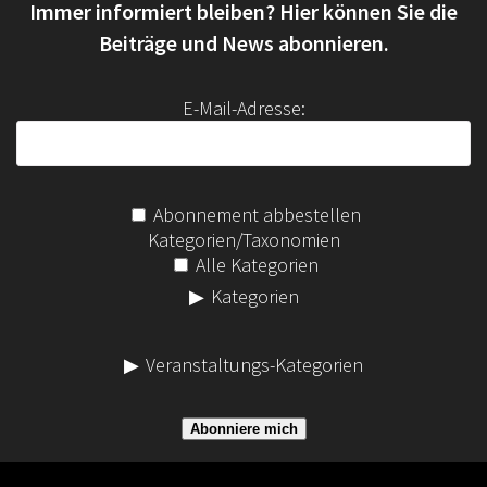
Immer informiert bleiben? Hier können Sie die
n
a
Beiträge und News abonnieren.
c
h
E-Mail-Adresse:
:
Abonnement abbestellen
Kategorien/Taxonomien
Alle Kategorien
Kategorien
Veranstaltungs-Kategorien
Abonniere mich