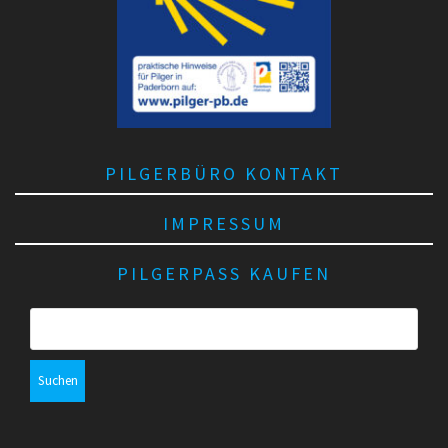
PILGERBÜRO KONTAKT
IMPRESSUM
PILGERPASS KAUFEN
S
u
c
h
e
n