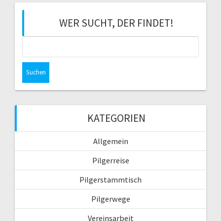
I
R
T
A
WER SUCHT, DER FINDET!
R
G
A
:
G
S
:
u
c
h
e
n
n
KATEGORIEN
a
c
Allgemein
h
:
Pilgerreise
Pilgerstammtisch
Pilgerwege
Vereinsarbeit