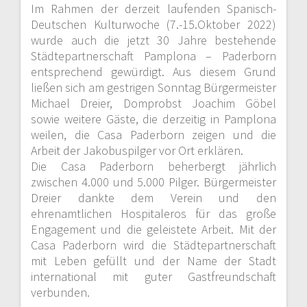
a
Im Rahmen der derzeit laufenden Spanisch-
Deutschen Kulturwoche (7.-15.Oktober 2022)
g
wurde auch die jetzt 30 Jahre bestehende
Städtepartnerschaft Pamplona – Paderborn
s
entsprechend gewürdigt. Aus diesem Grund
ließen sich am gestrigen Sonntag Bürgermeister
n
Michael Dreier, Domprobst Joachim Göbel
a
sowie weitere Gäste, die derzeitig in Pamplona
weilen, die Casa Paderborn zeigen und die
v
Arbeit der Jakobuspilger vor Ort erklären.
Die Casa Paderborn beherbergt jährlich
i
zwischen 4.000 und 5.000 Pilger. Bürgermeister
Dreier dankte dem Verein und den
g
ehrenamtlichen Hospitaleros für das große
Engagement und die geleistete Arbeit. Mit der
a
Casa Paderborn wird die Städtepartnerschaft
mit Leben gefüllt und der Name der Stadt
t
international mit guter Gastfreundschaft
verbunden.
i