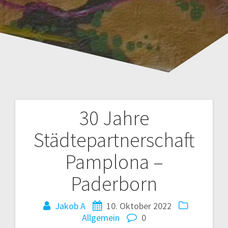
30 Jahre
B
Städtepartnerschaft
e
Pamplona –
i
Paderborn
t
Jakob A
10. Oktober 2022
r
Allgemein
0