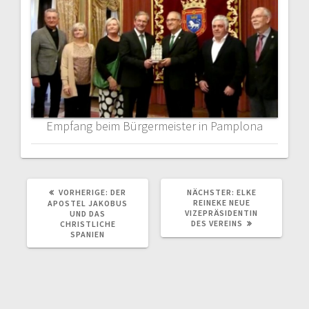
Empfang beim Bürgermeister in Pamplona
VORHERIGE:
V
DER
NÄCHSTER:
N
ELKE
O
REINEKE NEUE
Ä
APOSTEL JAKOBUS
R
VIZEPRÄSIDENTIN
C
UND DAS
H
DES VEREINS
H
CHRISTLICHE
E
S
SPANIEN
R
T
I
E
G
R
E
B
R
E
B
I
E
T