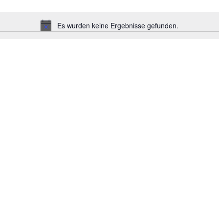
Es wurden keine Ergebnisse gefunden.
H
i
n
w
e
i
s