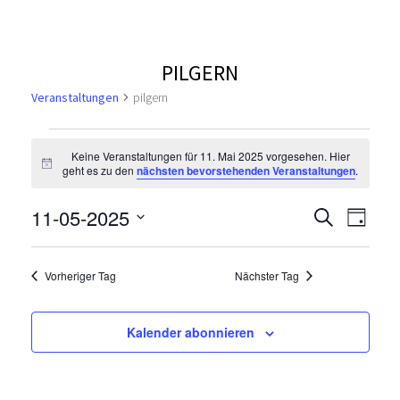
PILGERN
Veranstaltungen
pilgern
V
Keine Veranstaltungen für 11. Mai 2025 vorgesehen. Hier
H
geht es zu den
nächsten bevorstehenden Veranstaltungen
.
e
i
n
V
r
V
11-05-2025
w
S
T
e
u
e
D
i
a
e
a
c
s
a
g
r
h
Vorheriger Tag
Nächster Tag
t
r
n
e
a
u
n
m
a
s
Kalender abonnieren
s
w
n
ä
t
t
h
a