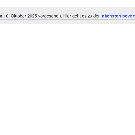
ür 16. Oktober 2025 vorgesehen. Hier geht es zu den
nächsten bevor
H
i
n
w
e
i
s