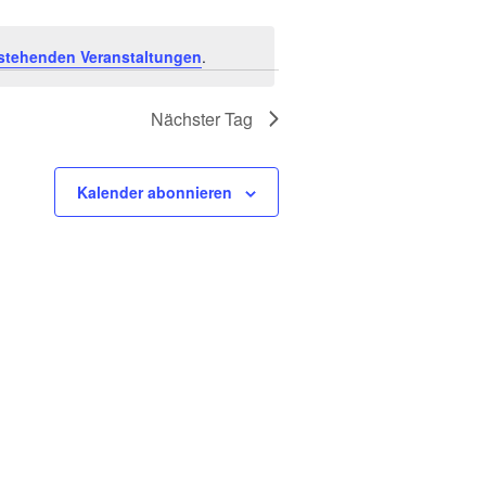
a
n
stehenden Veranstaltungen
.
s
Nächster Tag
t
Kalender abonnieren
a
l
t
u
n
g