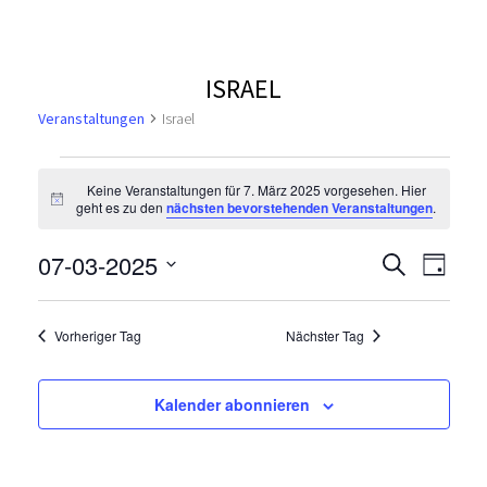
ISRAEL
Veranstaltungen
Israel
V
Keine Veranstaltungen für 7. März 2025 vorgesehen. Hier
H
geht es zu den
nächsten bevorstehenden Veranstaltungen
.
e
i
n
V
r
V
07-03-2025
w
S
T
e
u
e
D
i
a
e
a
c
s
a
g
r
h
Vorheriger Tag
Nächster Tag
t
r
n
e
a
u
n
m
a
s
Kalender abonnieren
s
w
n
ä
t
t
h
a