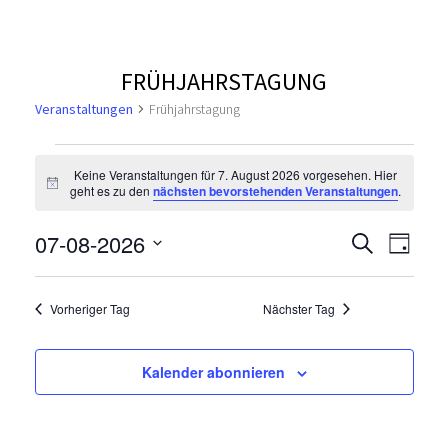
FRÜHJAHRSTAGUNG
Veranstaltungen
Frühjahrstagung
V
Keine Veranstaltungen für 7. August 2026 vorgesehen. Hier
H
geht es zu den
nächsten bevorstehenden Veranstaltungen
.
e
i
n
V
r
V
07-08-2026
w
S
T
e
u
e
D
i
a
e
a
c
s
a
g
r
h
Vorheriger Tag
Nächster Tag
t
r
n
e
a
u
n
m
a
s
Kalender abonnieren
s
w
n
ä
t
t
h
a