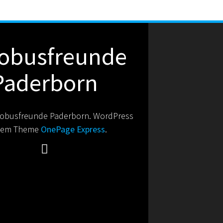
g
g
e
e
n
n
obusfreunde
,
,
Paderborn
obusfreunde Paderborn. WordPress
 dem Theme
OnePage Express
.