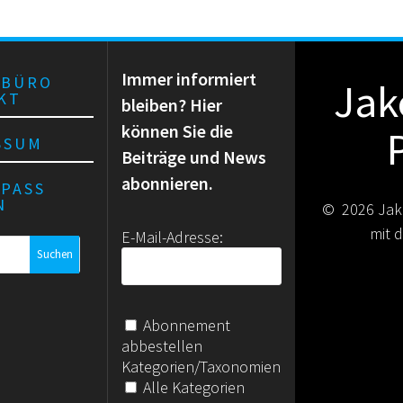
g
g
g
e
e
e
n
n
n
Immer informiert
RBÜRO
Jak
KT
,
bleiben? Hier
,
,
können Sie die
SSUM
Beiträge und News
abonnieren.
RPASS
N
© 2026 Jak
mit
E-Mail-Adresse:
Abonnement
abbestellen
Kategorien/Taxonomien
Alle Kategorien