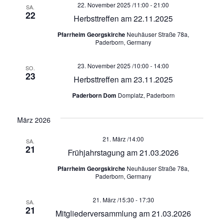
c
22. November 2025 /11:00
-
21:00
i
SA.
22
h
Herbsttreffen am 22.11.2025
g
a
Pfarrheim Georgskirche
Neuhäuser Straße 78a,
e
Paderborn, Germany
t
u
i
23. November 2025 /10:00
-
14:00
SO.
23
o
n
Herbsttreffen am 23.11.2025
n
Paderborn Dom
Domplatz, Paderborn
d
März 2026
A
21. März /14:00
n
SA.
21
Frühjahrstagung am 21.03.2026
s
Pfarrheim Georgskirche
Neuhäuser Straße 78a,
Paderborn, Germany
i
21. März /15:30
-
17:30
SA.
c
21
Mitgliederversammlung am 21.03.2026