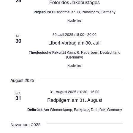
u
25
a
a
Feier des Jakobustages
n
Pilgerbüro
Busdorfmauer 33, Paderborn, Germany
l
l
g
Kostenlos
A
t
t
n
30. Juli 2025 /18:00
-
20:00
MI.
u
30
u
s
Libori-Vortrag am 30. Juli
i
n
Theologische Fakultät
Kamp 6, Paderborn, Deutschland
n
(Germany)
c
g
g
Kostenlos
h
t
e
e
August 2025
e
n
n
31. August 2025 /10:30
-
16:00
SO.
n
31
Radpilgern am 31. August
-
S
Delbrück
Am Wiemenkamp, Parkplatz, Delbrück, Germany
N
u
a
November 2025
v