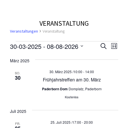
VERANSTALTUNG
Veranstaltungen
Veranstaltung
V
V
V
30-03-2025
 - 
08-08-2026
S
L
u
e
D
i
e
e
c
a
s
März 2025
r
h
t
t
r
r
e
a
e
30. März 2025 /10:00
-
14:00
u
SO.
30
n
Frühjahrstreffen am 30. März
a
m
a
s
w
Paderborn Dom
Domplatz, Paderborn
n
n
ä
t
Kostenlos
h
a
s
s
l
l
Juli 2025
e
t
t
t
n
25. Juli 2025 /17:00
-
20:00
FR.
.