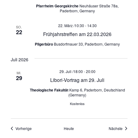
h
Pfarrheim Georgskirche
Neuhäuser Straße 78a,
Paderborn, Germany
t
22. März /10:30
-
14:30
SO.
e
22
Frühjahrstreffen am 22.03.2026
n
Pilgerbüro
Busdorfmauer 33, Paderborn, Germany
,
Juli 2026
N
29. Juli /18:00
-
20:00
MI.
29
Libori-Vortrag am 29. Juli
a
Theologische Fakultät
Kamp 6, Paderborn, Deutschland
(Germany)
v
Kostenlos
i
g
Veranstaltungen
Veransta
Vorherige
Heute
Nächste