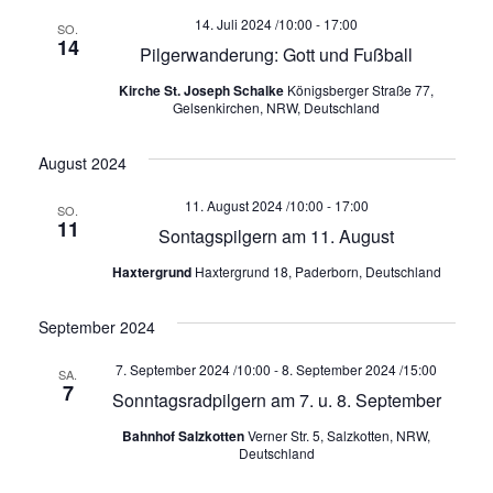
c
i
14. Juli 2024 /10:00
-
17:00
SO.
h
14
g
Pilgerwanderung: Gott und Fußball
a
e
Kirche St. Joseph Schalke
Königsberger Straße 77,
Gelsenkirchen, NRW, Deutschland
t
u
i
August 2024
o
n
n
11. August 2024 /10:00
-
17:00
SO.
d
11
Sontagspilgern am 11. August
A
Haxtergrund
Haxtergrund 18, Paderborn, Deutschland
n
September 2024
s
7. September 2024 /10:00
-
8. September 2024 /15:00
SA.
7
Sonntagsradpilgern am 7. u. 8. September
i
Bahnhof Salzkotten
Verner Str. 5, Salzkotten, NRW,
Deutschland
c