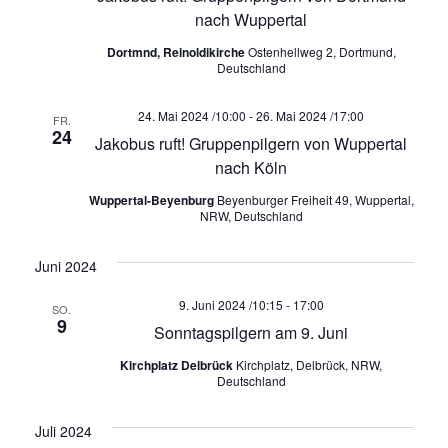
u
a
a
nach Wuppertal
n
l
l
Dortmnd, Reinoldikirche
Ostenhellweg 2, Dortmund,
g
Deutschland
A
t
t
n
24. Mai 2024 /10:00
-
26. Mai 2024 /17:00
FR.
u
24
u
s
Jakobus ruft! Gruppenpilgern von Wuppertal
nach Köln
i
n
n
c
Wuppertal-Beyenburg
Beyenburger Freiheit 49, Wuppertal,
NRW, Deutschland
g
g
h
t
e
e
Juni 2024
e
n
9. Juni 2024 /10:15
-
17:00
n
SO.
n
9
Sonntagspilgern am 9. Juni
-
S
Kirchplatz Delbrück
Kirchplatz, Delbrück, NRW,
N
Deutschland
u
a
Juli 2024
v