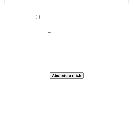
Abonnement abbestellen
Kategorien/Taxonomien
Alle Kategorien
Kategorien
Veranstaltungs-Kategorien
Abonniere mich
Jakobusfreunde
Paderborn