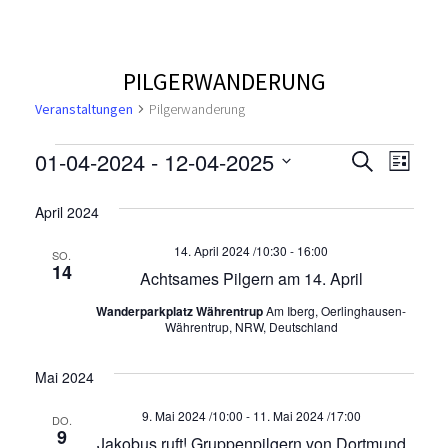
PILGERWANDERUNG
Veranstaltungen
Pilgerwanderung
V
V
V
01-04-2024
 - 
12-04-2025
S
L
u
e
D
i
e
e
c
a
s
April 2024
r
h
t
t
r
r
e
a
e
14. April 2024 /10:30
-
16:00
u
SO.
14
n
Achtsames Pilgern am 14. April
a
m
a
s
w
Wanderparkplatz Währentrup
Am Iberg, Oerlinghausen-
n
n
ä
Währentrup, NRW, Deutschland
t
h
a
s
s
l
Mai 2024
l
e
t
t
t
9. Mai 2024 /10:00
n
-
11. Mai 2024 /17:00
DO.
9
.
Jakobus ruft! Gruppenpilgern von Dortmund