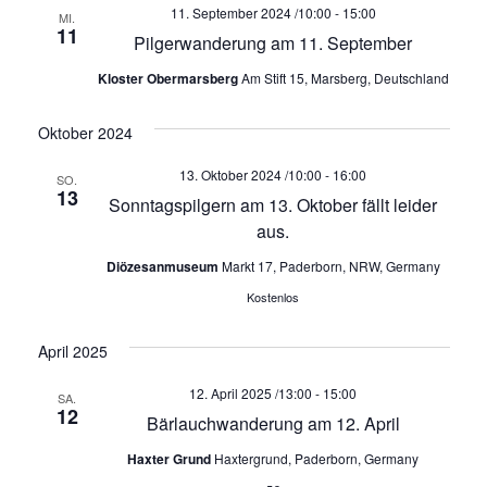
h
11. September 2024 /10:00
-
15:00
MI.
11
Pilgerwanderung am 11. September
t
Kloster Obermarsberg
Am Stift 15, Marsberg, Deutschland
e
Oktober 2024
n
13. Oktober 2024 /10:00
-
16:00
SO.
13
,
Sonntagspilgern am 13. Oktober fällt leider
aus.
N
Diözesanmuseum
Markt 17, Paderborn, NRW, Germany
a
Kostenlos
v
April 2025
i
12. April 2025 /13:00
-
15:00
SA.
12
Bärlauchwanderung am 12. April
g
Haxter Grund
Haxtergrund, Paderborn, Germany