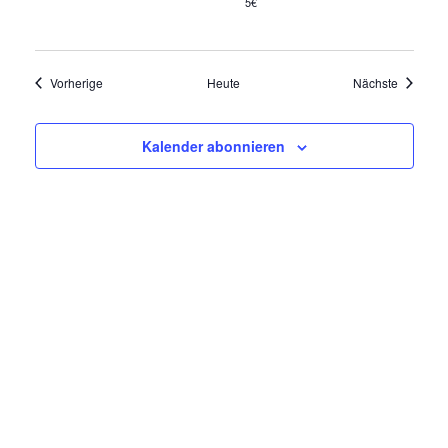
a
5€
t
i
Veranstaltungen
Veransta
Vorherige
Heute
Nächste
o
Kalender abonnieren
n