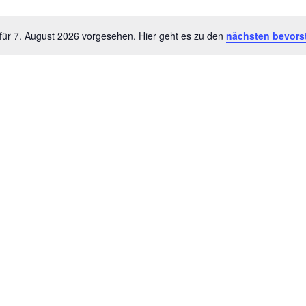
für 7. August 2026 vorgesehen. Hier geht es zu den
nächsten bevors
H
i
n
w
e
i
s