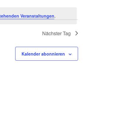
a
n
tehenden Veranstaltungen
.
s
Nächster Tag
t
Kalender abonnieren
a
l
t
u
n
g