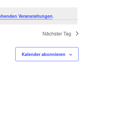
a
n
ehenden Veranstaltungen
.
s
Nächster Tag
t
Kalender abonnieren
a
l
t
u
n
g