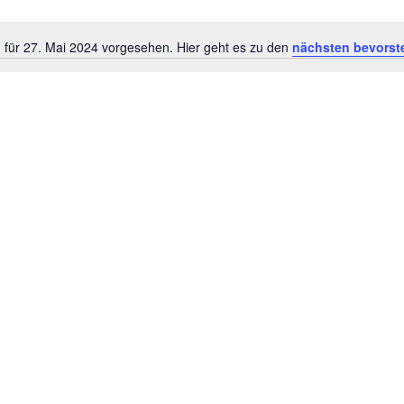
 für 27. Mai 2024 vorgesehen. Hier geht es zu den
nächsten bevorst
H
i
n
w
e
i
s