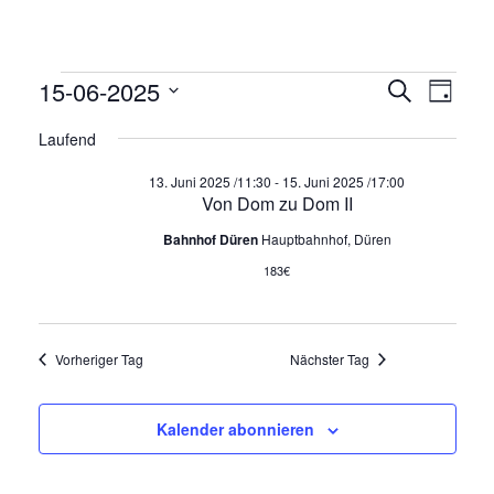
V
V
V
15-06-2025
S
T
u
e
D
a
e
c
Laufend
a
g
r
E
h
t
r
e
a
13. Juni 2025 /11:30
-
15. Juni 2025 /17:00
u
Von Dom zu Dom II
n
R
m
a
Bahnhof Düren
Hauptbahnhof, Düren
s
w
n
ä
183€
t
A
h
a
s
l
l
e
N
Vorheriger Tag
Nächster Tag
t
t
n
.
u
a
S
Kalender abonnieren
n
l
g