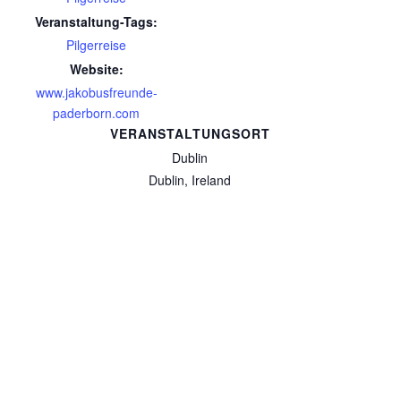
Veranstaltung-Tags:
Pilgerreise
Website:
www.jakobusfreunde-
paderborn.com
VERANSTALTUNGSORT
Dublin
Dublin
,
Ireland
Sonntagspilgern zu den drei Gotteshäusern
Radpilgern am 31.
August
am 14.09.