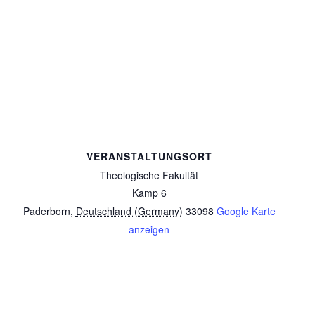
VERANSTALTUNGSORT
Theologische Fakultät
Kamp 6
Paderborn
,
Deutschland (Germany)
33098
Google Karte
anzeigen
Radpilgern am 12. Juli
Sonntagspilgern am 9. August