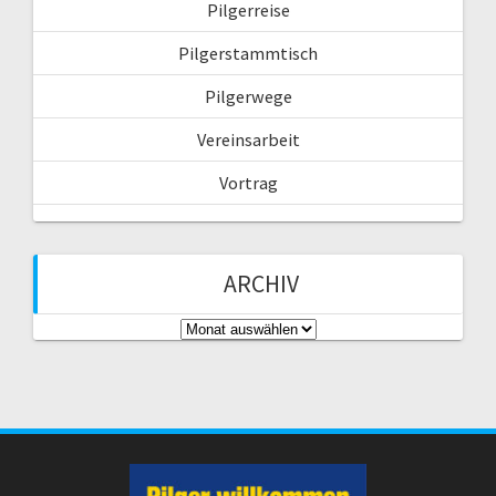
Pilgerreise
Pilgerstammtisch
Pilgerwege
Vereinsarbeit
Vortrag
ARCHIV
A
r
c
h
i
v