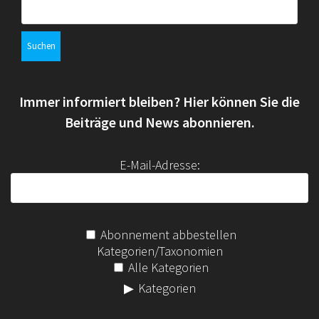
S
u
c
h
e
n
Immer informiert bleiben? Hier können Sie die
n
a
Beiträge und News abonnieren.
c
h
E-Mail-Adresse:
:
Abonnement abbestellen
Kategorien/Taxonomien
Alle Kategorien
Kategorien