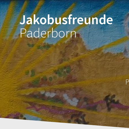
Zum
Inhalt
Jakobusfreunde
springen
Paderborn
P