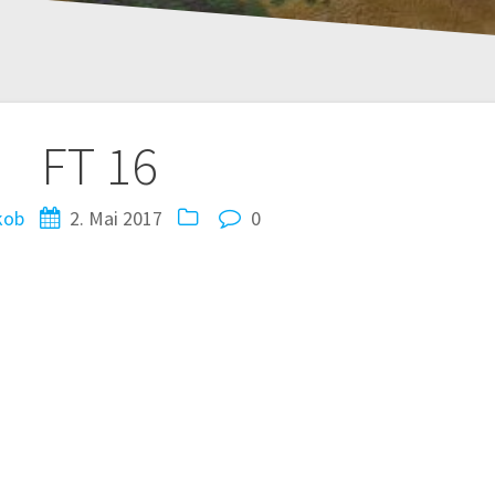
FT 16
kob
2. Mai 2017
0