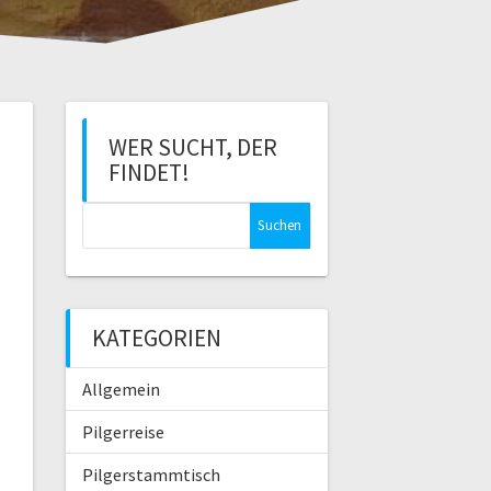
WER SUCHT, DER
FINDET!
S
u
c
h
e
KATEGORIEN
n
n
Allgemein
a
c
Pilgerreise
h
:
Pilgerstammtisch