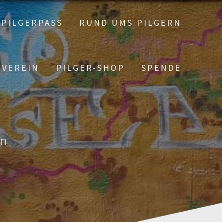
PILGERPASS
RUND UMS PILGERN
 VEREIN
PILGER-SHOP
SPENDE
rn