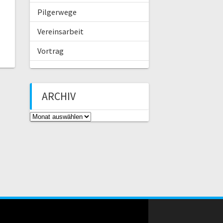
Pilgerwege
Vereinsarbeit
Vortrag
ARCHIV
A
r
c
h
i
v