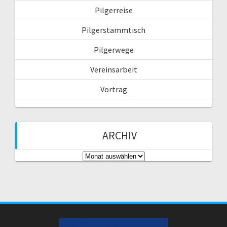
:
Pilgerreise
Pilgerstammtisch
Pilgerwege
Vereinsarbeit
Vortrag
ARCHIV
A
r
c
h
i
v