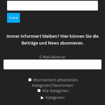
S
u
c
h
e
n
Immer informiert bleiben? Hier können Sie die
n
a
Beiträge und News abonnieren.
c
h
E-Mail-Adresse:
:
Abonnement abbestellen
Kategorien/Taxonomien
Alle Kategorien
Kategorien