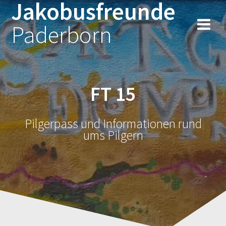
Jakobusfreunde
Zum
Inhalt
Paderborn
springen
FT 15
Pilgerpass und Informationen rund
ums Pilgern