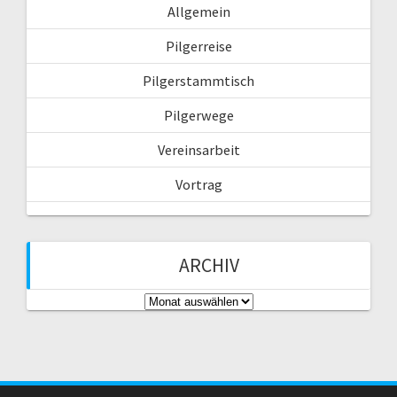
Allgemein
h
:
Pilgerreise
Pilgerstammtisch
Pilgerwege
Vereinsarbeit
Vortrag
ARCHIV
A
r
c
h
i