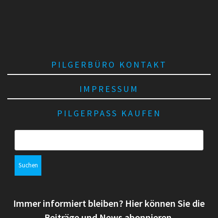
v
PILGERBÜRO KONTAKT
IMPRESSUM
PILGERPASS KAUFEN
S
u
c
h
e
n
Immer informiert bleiben? Hier können Sie die
n
a
Beiträge und News abonnieren.