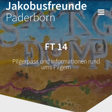
Jakobusfreunde
Zum
Inhalt
Paderborn
springen
FT 14
Pilgerpass und Informationen rund
ums Pilgern