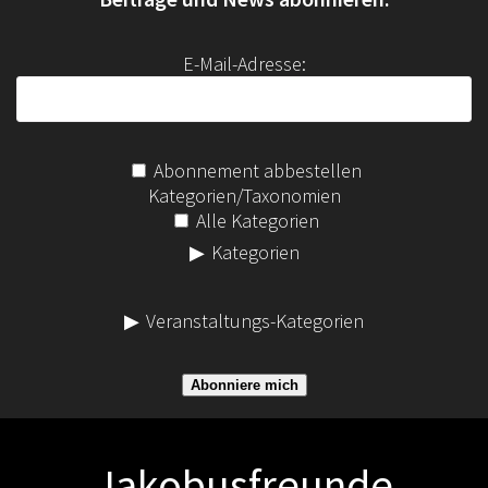
c
h
E-Mail-Adresse:
:
Abonnement abbestellen
Kategorien/Taxonomien
Alle Kategorien
Kategorien
Veranstaltungs-Kategorien
Abonniere mich
Jakobusfreunde