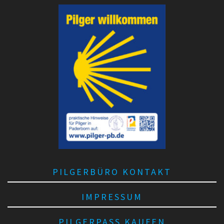
v
PILGERBÜRO KONTAKT
IMPRESSUM
PILGERPASS KAUFEN