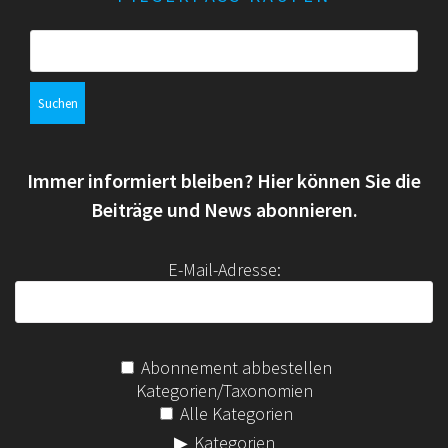
S
u
c
h
e
n
Immer informiert bleiben? Hier können Sie die
n
a
Beiträge und News abonnieren.
c
h
E-Mail-Adresse:
:
Abonnement abbestellen
Kategorien/Taxonomien
Alle Kategorien
Kategorien