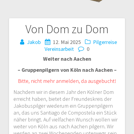
Von Dom zu Dom
B
Jakob
12. Mai 2025
Pilgerreise
e
Vereinsarbeit
0
i
Weiter nach Aachen
t
– Gruppenpilgern von Köln nach Aachen –
r
Bitte, nicht mehr anmelden, da ausgebucht!
Nachdem wir in diesem Jahr den Kölner Dom
a
erreicht haben, bietet der Freundeskreis der
Jakobuspilger wiederum ein Gruppenpilgern
g
an, das uns Santiago de Compostela ein Stück
s
näher bringt. Auf vielfachen Wunsch wollen wir
weiter von Köln aus nach Aachen pilgern. Wir
werden an zwei Wochenenden unterwegs sein,