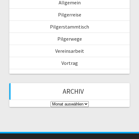
Allgemein
h
:
Pilgerreise
Pilgerstammtisch
Pilgerwege
Vereinsarbeit
Vortrag
ARCHIV
A
r
c
h
i