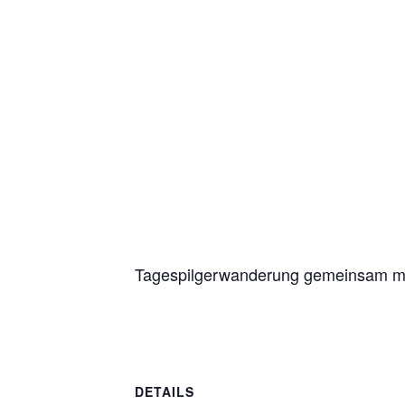
Diese Veranstaltung hat bereits stattge
Tagespilgerwan
Grund
16. September 2023
Tagespilgerwanderung gemeinsam mit 
DETAILS