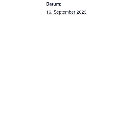
Datum:
16. September 2023
Weiter von Soest nach Dortmund
PILGE
KONTA
IMPRE
PILGE
KAUFE