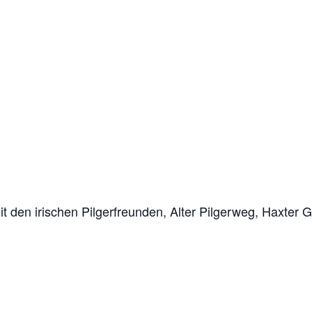
funden.
derung Alter Pilgerwe
den irischen Pilgerfreunden, Alter Pilgerweg, Haxter 