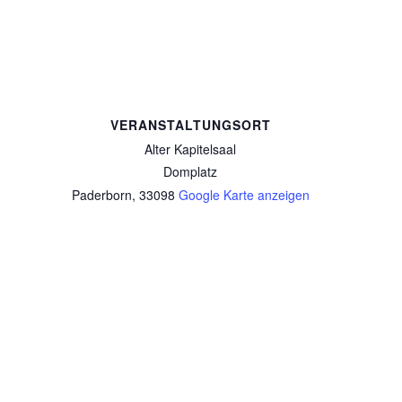
VERANSTALTUNGSORT
Alter Kapitelsaal
Domplatz
Paderborn
,
33098
Google Karte anzeigen
Mitgliederversammlung am 12.
Ökumenischer Kirchentag –
Sternwanderung am 14. Mai
Juni 2021 – digital –