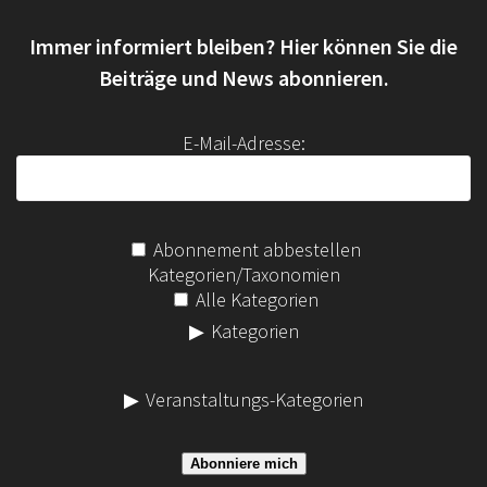
n
Immer informiert bleiben? Hier können Sie die
n
a
Beiträge und News abonnieren.
c
h
E-Mail-Adresse:
:
Abonnement abbestellen
Kategorien/Taxonomien
Alle Kategorien
Kategorien
Veranstaltungs-Kategorien
Abonniere mich