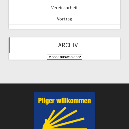
Vereinsarbeit
Vortrag
ARCHIV
A
r
c
h
i
v