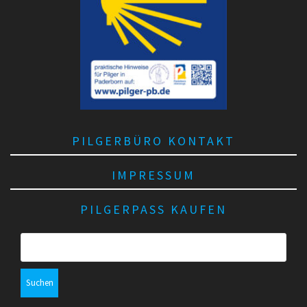
PILGERBÜRO KONTAKT
IMPRESSUM
PILGERPASS KAUFEN
S
u
c
h
e