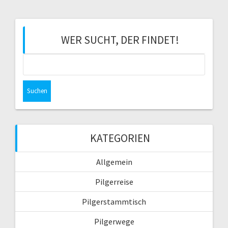
WER SUCHT, DER FINDET!
S
u
c
h
e
n
n
KATEGORIEN
a
c
Allgemein
h
:
Pilgerreise
Pilgerstammtisch
Pilgerwege