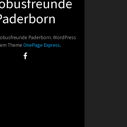
obusfreunde
Paderborn
obusfreunde Paderborn. WordPress
 dem Theme
OnePage Express
.