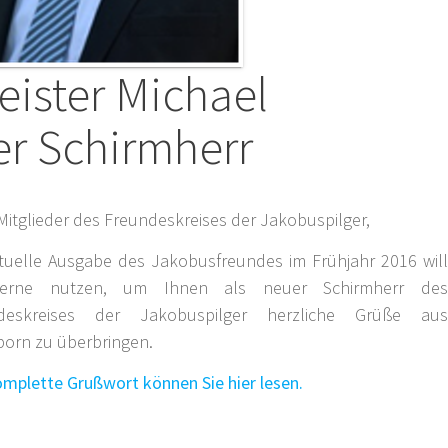
ister Michael
ser Schirmherr
Mitglieder des Freundeskreises der Jakobuspilger,
ktuelle Ausgabe des Jakobusfreundes im Frühjahr 2016 will
gerne nutzen, um Ihnen als neuer Schirmherr des
deskreises der Jakobuspilger herzliche Grüße aus
born zu überbringen.
mplette Grußwort können Sie hier lesen.