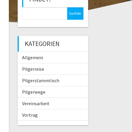
S
u
c
h
e
KATEGORIEN
n
n
Allgemein
a
c
Pilgerreise
h
:
Pilgerstammtisch
Pilgerwege
Vereinsarbeit
Vortrag